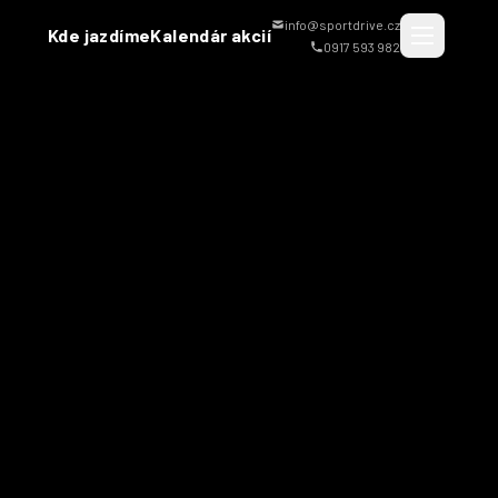
info@sportdrive.cz
Kde jazdíme
Kalendár akcií
0917 593 982
Kúpiť voucher
Rezervovať jazdu
JAZYK
SK
CZ